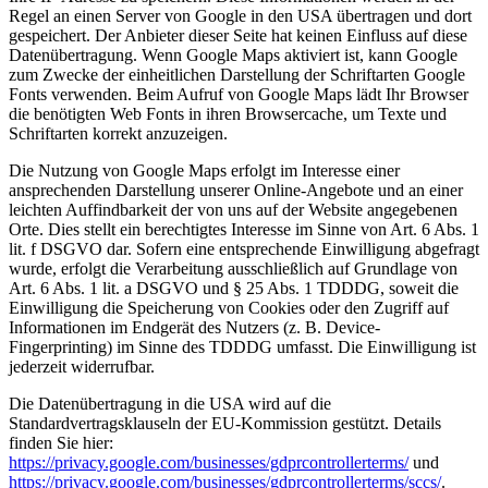
Regel an einen Server von Google in den USA übertragen und dort
gespeichert. Der Anbieter dieser Seite hat keinen Einfluss auf diese
Datenübertragung. Wenn Google Maps aktiviert ist, kann Google
zum Zwecke der einheitlichen Darstellung der Schriftarten Google
Fonts verwenden. Beim Aufruf von Google Maps lädt Ihr Browser
die benötigten Web Fonts in ihren Browsercache, um Texte und
Schriftarten korrekt anzuzeigen.
Die Nutzung von Google Maps erfolgt im Interesse einer
ansprechenden Darstellung unserer Online-Angebote und an einer
leichten Auffindbarkeit der von uns auf der Website angegebenen
Orte. Dies stellt ein berechtigtes Interesse im Sinne von Art. 6 Abs. 1
lit. f DSGVO dar. Sofern eine entsprechende Einwilligung abgefragt
wurde, erfolgt die Verarbeitung ausschließlich auf Grundlage von
Art. 6 Abs. 1 lit. a DSGVO und § 25 Abs. 1 TDDDG, soweit die
Einwilligung die Speicherung von Cookies oder den Zugriff auf
Informationen im Endgerät des Nutzers (z. B. Device-
Fingerprinting) im Sinne des TDDDG umfasst. Die Einwilligung ist
jederzeit widerrufbar.
Die Datenübertragung in die USA wird auf die
Standardvertragsklauseln der EU-Kommission gestützt. Details
finden Sie hier:
https://privacy.google.com/businesses/gdprcontrollerterms/
und
https://privacy.google.com/businesses/gdprcontrollerterms/sccs/
.